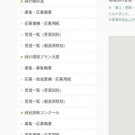
緑の都市賞
※「屋上・壁面・
募集・応募概要
になりました。
※受賞作品および
応募要綱・応募用紙
受賞一覧（受賞回別）
受賞一覧（都道府県別）
緑の環境プラン大賞
募集・募集概要
応募・助成要綱・応募用紙
受賞一覧（受賞回別）
受賞一覧（都道府県別）
緑化技術コンクール
募集・応募概要
募集要綱・応募用紙