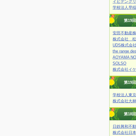
イビデング
学校法人早
第19
安田不動産
株式会社 
UDS株式会
the range de
AOYAMA N
SOLSO
株式会社イ
第19
学校法人東
株式会社大
第18
日鉄興和不
株式会社日