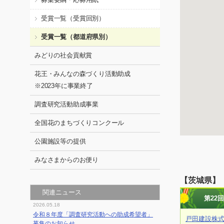
受賞一覧（受賞回別）
受賞一覧（都道府県別）
みどりの社会貢献賞
花王・みんなの森づくり活動助成
※2023年に事業終了
調査研究活動助成事業
全国花のまちづくりコンクール
公園施設等の提供
みなさまからのお便り
【茨城県】
関連ニュース
第22
2026.05.18
令和８年度「調査研究活動への助成希望者」
戸田建設株
募集のお知らせ