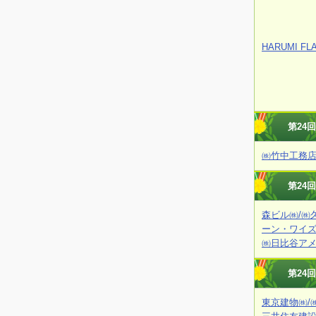
HARUMI FL
第24
㈱竹中工務店
第24
森ビル㈱/㈱
ーン・ワイズ
㈱日比谷ア
第24
東京建物㈱/