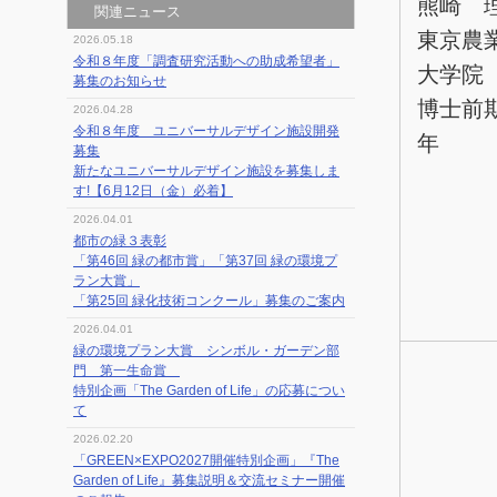
熊崎 
関連ニュース
東京農
2026.05.18
令和８年度「調査研究活動への助成希望者」
大学院
募集のお知らせ
博士前
2026.04.28
令和８年度 ユニバーサルデザイン施設開発
年
募集
新たなユニバーサルデザイン施設を募集しま
す!【6月12日（金）必着】
2026.04.01
都市の緑３表彰
「第46回 緑の都市賞」「第37回 緑の環境プ
ラン大賞」
「第25回 緑化技術コンクール」募集のご案内
2026.04.01
緑の環境プラン大賞 シンボル・ガーデン部
門 第一生命賞
特別企画「The Garden of Life」の応募につい
て
2026.02.20
「GREEN×EXPO2027開催特別企画」『The
Garden of Life』募集説明＆交流セミナー開催