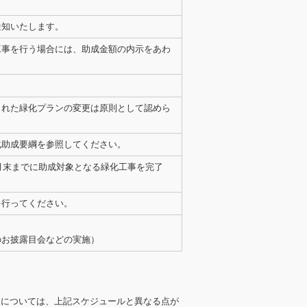
通知いたします。
工事を行う場合には、助成金額の内示をあわ
。
された緑化プランの変更は原則として認めら
化助成要綱を参照してください。
３月末までに助成対象となる緑化工事を完了
を行ってください。
。
のお披露目会などの実施）
Life』については、上記スケジュールと異なる点が