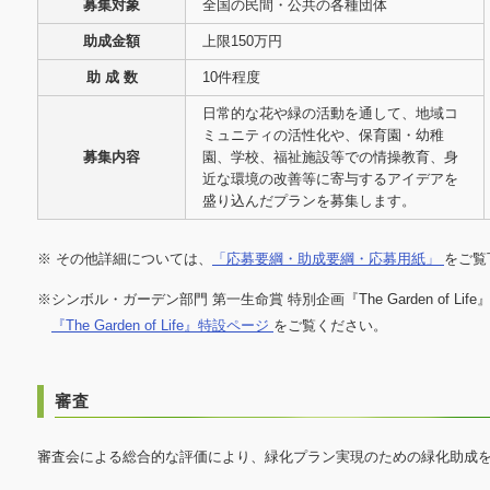
募集対象
全国の民間・公共の各種団体
助成金額
上限150万円
助 成 数
10件程度
日常的な花や緑の活動を通して、地域コ
ミュニティの活性化や、保育園・幼稚
募集内容
園、学校、福祉施設等での情操教育、身
近な環境の改善等に寄与するアイデアを
盛り込んだプランを募集します。
※ その他詳細については、
「応募要綱・助成要綱・応募用紙」
をご覧
※シンボル・ガーデン部門 第一生命賞 特別企画『The Garden of Lif
『The Garden of Life』特設ページ
をご覧ください。
審査
審査会による総合的な評価により、緑化プラン実現のための緑化助成