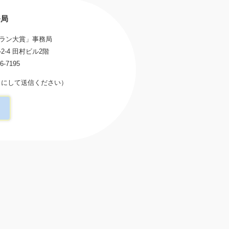
務局
ラン大賞」事務局
2-4 田村ビル2階
6-7195
（＠を半角にして送信ください）