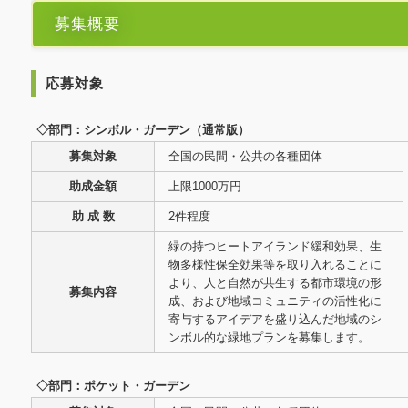
募集概要
応募対象
◇部門：シンボル・ガーデン（通常版）
募集対象
全国の民間・公共の各種団体
助成金額
上限1000万円
助 成 数
2件程度
緑の持つヒートアイランド緩和効果、生
物多様性保全効果等を取り入れることに
より、人と自然が共生する都市環境の形
募集内容
成、および地域コミュニティの活性化に
寄与するアイデアを盛り込んだ地域のシ
ンボル的な緑地プランを募集します。
◇部門：ポケット・ガーデン