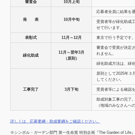
審査会
10月上旬
応募者全員に結果を
発 表
10月中旬
受賞者等が緑化助成
せて行います。
表彰式
11月～12月
東京で行う予定です
審査会で受賞が決定
11月～翌年3月
れません。
緑化助成
（原則）
緑化助成方法は、緑
原則として2025年
してください。
工事完了
3月下旬
受賞者等による確認
助成対象工事の完了
（地域のみなさんへ
詳しくは、応募要綱・助成要綱をご確認ください。
※シンボル・ガーデン部門 第一生命賞 特別企画『The Garden of 