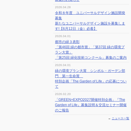
2026.04.28
令和８年度 ユニバーサルデザイン施設開発
募集
新たなユニバーサルデザイン施設を募集しま
す!【6月12日（金）必着】
2026.04.01
都市の緑３表彰
「第46回 緑の都市賞」「第37回 緑の環境プ
ラン大賞」
「第25回 緑化技術コンクール」募集のご案内
2026.04.01
緑の環境プラン大賞 シンボル・ガーデン部
門 第一生命賞
特別企画「The Garden of Life」の応募につい
て
2026.02.20
「GREEN×EXPO2027開催特別企画」『The
Garden of Life』募集説明＆交流セミナー開催
のご報告
→
ニュース一覧