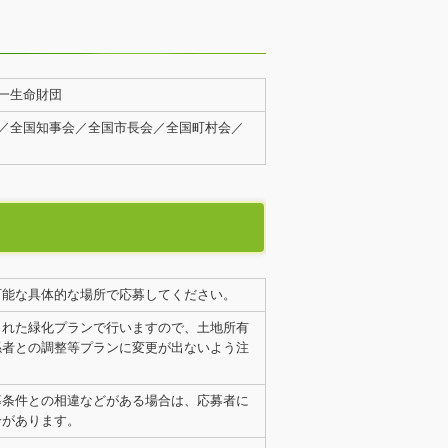
一生命財団
／全国知事会／全国市長会／全国町村会／
可能な具体的な場所で応募してください。
された緑化プランで行いますので、土地所有
係者との調整等プランに変更が出ないよう注
募条件との相違などがある場合は、応募者に
合があります。