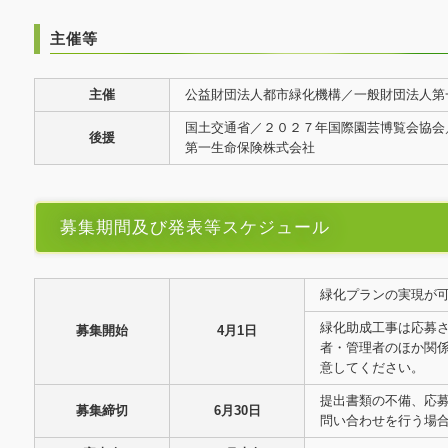
主催等
主催
公益財団法人都市緑化機構／一般財団法人第
国土交通省／２０２７年国際園芸博覧会協会
後援
第一生命保険株式会社
募集期間及び発表等スケジュール
緑化プランの実現が
緑化助成工事は応募
募集開始
4月1日
者・管理者のほか関
意してください。
提出書類の不備、応
募集締切
6月30日
問い合わせを行う場