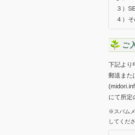
３）S
４）そ
ご
下記より
郵送また
(midori.in
にて所定
※スパム
してくだ