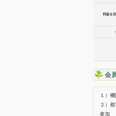
利益を
会
１）機
２）都
参加