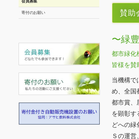
会員募集
賛助
寄付のお願い
〜緑
都市緑化
皆様を賛
当機構で
め、全国
都市賞、
を顕彰す
どへの緑
Ｓの運営