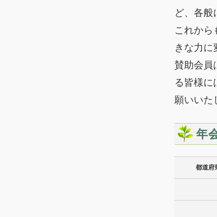
ど、各般
これから
きな力に
賛助会員
る皆様に
願いいた
年
都道府