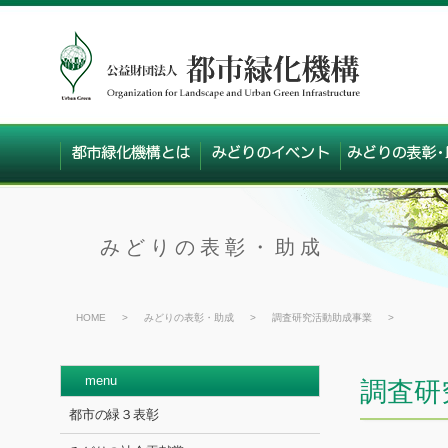
みどりの表彰・助成
HOME
>
みどりの表彰・助成
>
調査研究活動助成事業
>
menu
調査研
都市の緑３表彰