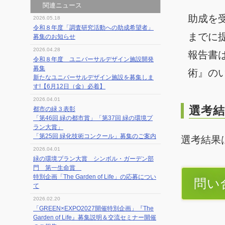
関連ニュース
助成を
2026.05.18
令和８年度「調査研究活動への助成希望者」
までに提
募集のお知らせ
2026.04.28
報告書
令和８年度 ユニバーサルデザイン施設開発
募集
術』の
新たなユニバーサルデザイン施設を募集しま
す!【6月12日（金）必着】
2026.04.01
選考結
都市の緑３表彰
「第46回 緑の都市賞」「第37回 緑の環境プ
ラン大賞」
「第25回 緑化技術コンクール」募集のご案内
選考結果
2026.04.01
緑の環境プラン大賞 シンボル・ガーデン部
門 第一生命賞
特別企画「The Garden of Life」の応募につい
問い
て
2026.02.20
「GREEN×EXPO2027開催特別企画」『The
Garden of Life』募集説明＆交流セミナー開催