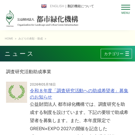
ENGLISH
｜翻訳機能について
HOME
>
みどりの表彰・助成
>
ニュース
カテゴリー
調査研究活動助成事業
2026年05月18日
令和８年度「調査研究活動への助成希望者」募集
のお知らせ
公益財団法人 都市緑化機構では、調査研究を助
成する制度を設けています。下記の要領で助成希
望者を募集します。また、本年度限定で
GREEN×EXPO 2027の開催を記念した