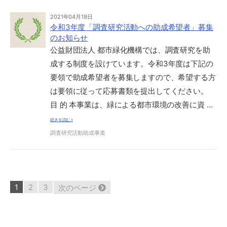
2021年04月19日
令和3年度「調査研究活動への助成希望者」募集
のお知らせ
公益財団法人 都市緑化機構では、調査研究を助
成する制度を設けています。令和3年度は下記の
要領で助成希望者を募集しますので、希望する方
は要領に従って応募書類を提出してください。
目 的 本事業は、緑による都市環境の改善に資 …
続きを読む »
調査研究活動助成事業
26
1
2
3
次のページ
件
中
1
-
10
件