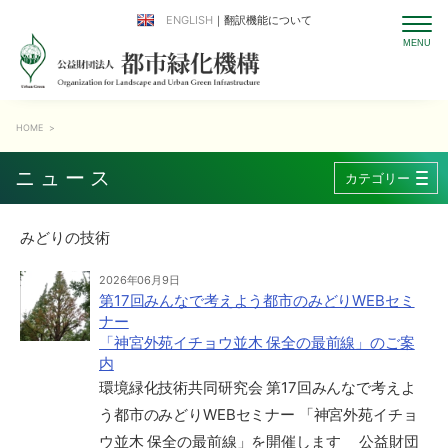
ENGLISH
｜翻訳機能について
HOME
>
ニュース
カテゴリー
みどりの技術
2026年06月9日
第17回みんなで考えよう都市のみどりWEBセミ
ナー
「神宮外苑イチョウ並木 保全の最前線」のご案
内
環境緑化技術共同研究会 第17回みんなで考えよ
う都市のみどりWEBセミナー 「神宮外苑イチョ
ウ並木 保全の最前線」を開催します 公益財団