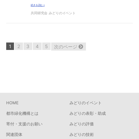
続きを読む »
共同研究会
みどりのイベント
50
1
2
3
4
5
次のページ
件
中
1
-
10
件
HOME
みどりのイベント
都市緑化機構とは
みどりの表彰・助成
寄付・支援のお願い
みどりの評価
関連団体
みどりの技術