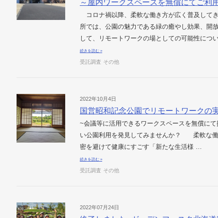
～屋内ワークスペースを無償にてご利
コロナ禍以降、柔軟な働き方が広く普及してき
所では、公園の魅力である緑の癒やし効果、開
して、リモートワークの場としての可能性につい
続きを読む »
受託調査
その他
2022年10月4日
国営昭和記念公園でリモートワークの
~会議等に活用できるワークスペースを無償にて
い公園利用を発見してみませんか？ 柔軟な働
密を避けて健康にすごす「新たな生活様 …
続きを読む »
受託調査
その他
2022年07月24日