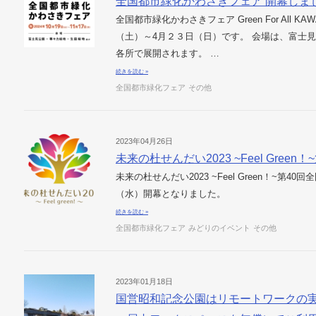
全国都市緑化かわさきフェア 開幕しま
全国都市緑化かわさきフェア Green For All K
（土）～4月２３日（日）です。 会場は、富士
各所で展開されます。 …
続きを読む »
全国都市緑化フェア
その他
2023年04月26日
未来の杜せんだい2023 ~Feel Gre
未来の杜せんだい2023 ~Feel Green！~第4
（水）開幕となりました。
続きを読む »
全国都市緑化フェア
みどりのイベント
その他
2023年01月18日
国営昭和記念公園はリモートワークの