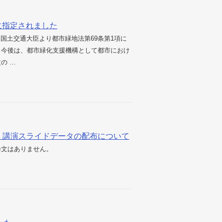
に指定されました
、国土交通大臣より都市緑地法第69条第1項に
。今後は、都市緑化支援機構として都市におけ
の …
会 講演スライドデータの配布について
粋文はありません。