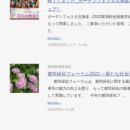
終了しました_ガーデンフェスタ北海道2
ェア）
ガーデンフェスタ北海道（2022第39回全国都市緑
もって閉幕しました。 ご参加いただいた皆様、
た。
続きを読む »
全国都市緑化フェア
その他
2022年06月16日
都市緑化フォーラム2022 ～新たな社
都市緑化フォーラムは、都市緑化に関する最
者等の能力の向上を図り、もって都市緑化の推
して実施しています。 今年の都市緑化フ …
続きを読む »
共同研究会
その他