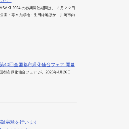
した。
AWASAKI 2024 の春期開催期間は、 ３月２２日
見公園・等々力緑地・生田緑地ほか、川崎市内
en！~第40回全国都市緑化仙台フェア 開幕
0回全国都市緑化仙台フェア が、2023年4月26日
実証実験を行います