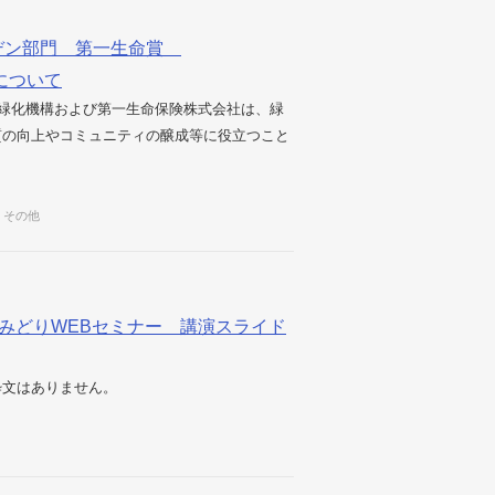
デン部門 第一生命賞
応募について
団法人都市緑化機構および第一生命保険株式会社は、緑
質の向上やコミュニティの醸成等に役立つこと
その他
のみどりWEBセミナー 講演スライド
粋文はありません。