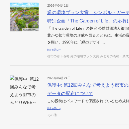
2026年04月1日
緑の環境プラン大賞 シンボル・ガー
特別企画「The Garden of Life」の
「The Garden of Life」の趣旨 公益財
豊かな都市環境の形成を図るとともに、生活の
を願い、1990年に「緑のデザイ …
続きを読む »
都市の緑３表彰
緑の環境プラン大賞
みどりの表彰・助成
2025年04月24日
保護中: 第12回みんなで考えよう都市
データの配布について
この投稿はパスワードで保護されているため抜
続きを読む »
その他