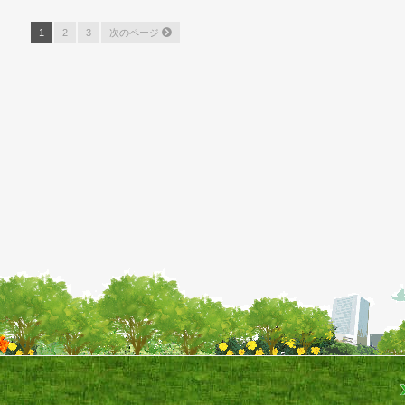
25
1
2
3
次のページ
件
中
1
-
10
件