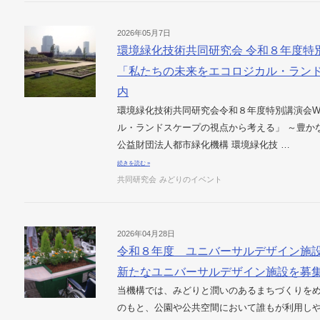
2026年05月7日
環境緑化技術共同研究会 令和８年度特
「私たちの未来をエコロジカル・ラン
内
環境緑化技術共同研究会令和８年度特別講演会W
ル・ランドスケープの視点から考える」 ～豊
公益財団法人都市緑化機構 環境緑化技 …
続きを読む »
共同研究会
みどりのイベント
2026年04月28日
令和８年度 ユニバーサルデザイン施
新たなユニバーサルデザイン施設を募集
当機構では、みどりと潤いのあるまちづくりを
のもと、公園や公共空間において誰もが利用し