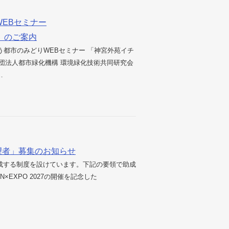
WEBセミナー
」のご案内
う都市のみどりWEBセミナー 「神宮外苑イチ
団法人都市緑化機構 環境緑化技術共同研究会
…
望者」募集のお知らせ
成する制度を設けています。下記の要領で助成
EXPO 2027の開催を記念した