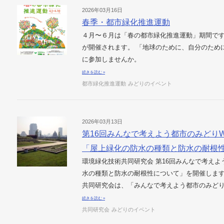
2026年03月16日
春季・都市緑化推進運動
４月〜６月は「春の都市緑化推進運動」期間です
が開催されます。 「地球のために、自分のため
に参加しませんか。
続きを読む »
都市緑化推進運動
みどりのイベント
2026年03月13日
第16回みんなで考えよう都市のみどり
「屋上緑化の防水の種類と防水の耐根
環境緑化技術共同研究会 第16回みんなで考えよ
水の種類と防水の耐根性について」を開催します
共同研究会は、「みんなで考えよう都市のみどり
続きを読む »
共同研究会
みどりのイベント