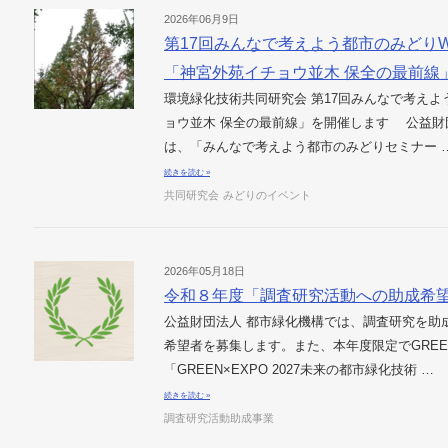
2026年06月9日
第17回みんなで考えよう都市のみどり
「神宮外苑イチョウ並木 保全の最前線
環境緑化技術共同研究会 第17回みんなで考えよ
ョウ並木 保全の最前線」を開催します 公益財
は、「みんなで考えよう都市のみどりセミナー 
続きを読む »
共同研究会
みどりのイベント
2026年05月18日
令和８年度「調査研究活動への助成希
公益財団法人 都市緑化機構では、調査研究を助
希望者を募集します。また、本年度限定でGREEN×
「GREEN×EXPO 2027未来の都市緑化技術 …
続きを読む »
調査研究活動助成事業