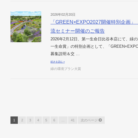
2026年02月20日
「GREEN×EXPO2027開催特別企画」『Th
流セミナー開催のご報告
2026年2月12日、第一生命日比谷本店にて、
一生命賞」の特別企画として、「GREEN×EXPO 2027
募集説明＆交 …
続きを読む »
緑の環境プラン大賞
408
1
2
3
4
5
6
…
41
次のページ
件
中
1
-
10