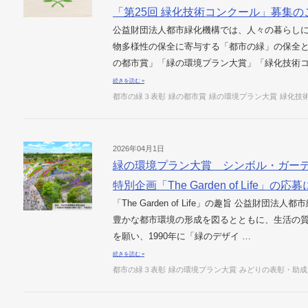
「第25回 緑化技術コンクール」募集の
公益財団法人都市緑化機構では、人々の暮らし
物多様性の保全に寄与する「都市の緑」の保全と
の都市賞」「緑の環境プラン大賞」「緑化技術コ
続きを読む »
都市の緑３表彰
緑の都市賞
緑の環境プラン大賞
緑化技
2026年04月1日
緑の環境プラン大賞 シンボル・ガー
特別企画「The Garden of Life」の
「The Garden of Life」の趣旨 公益財
豊かな都市環境の形成を図るとともに、生活の
を願い、1990年に「緑のデザイ …
続きを読む »
都市の緑３表彰
緑の環境プラン大賞
みどりの表彰・助成