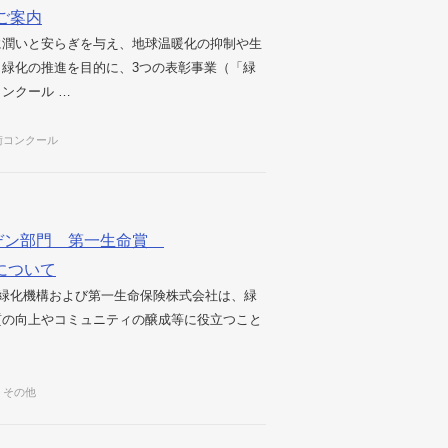
ご案内
に潤いと安らぎを与え、地球温暖化の抑制や生
緑化の推進を目的に、3つの表彰事業（「緑
ンクール …
術コンクール
デン部門 第一生命賞
応募について
団法人都市緑化機構および第一生命保険株式会社は、緑
質の向上やコミュニティの醸成等に役立つこと
その他