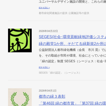
ユニバーサルデザイン施設の開発と、これらの施
続きを読む »
都市緑化関連施設の提供
公園施設等の提供
2026年04月22日
SEGES(社会･環境貢献緑地評価システム
緑の殿堂1か所、そだてる緑新規2か所
公益財団法人都市緑化機構（会長 市川 晃）で
を、その取組が市民や環境、社会にとっていか
「緑の認定」制度 SEGES（シージェス：社会･
続きを読む »
SEGES「緑の認定」（シージェス）
2026年04月1日
都市の緑３表彰
「第46回 緑の都市賞」「第37回 緑の