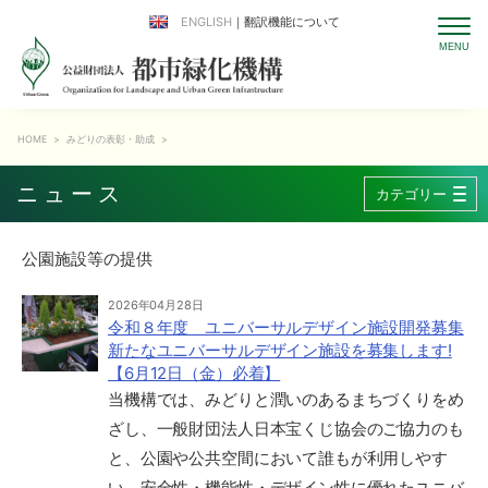
ENGLISH
｜翻訳機能について
HOME
>
みどりの表彰・助成
>
ニュース
カテゴリー
公園施設等の提供
2026年04月28日
令和８年度 ユニバーサルデザイン施設開発募集
新たなユニバーサルデザイン施設を募集します!
【6月12日（金）必着】
当機構では、みどりと潤いのあるまちづくりをめ
ざし、一般財団法人日本宝くじ協会のご協力のも
と、公園や公共空間において誰もが利用しやす
い、安全性・機能性・デザイン性に優れたユニバ