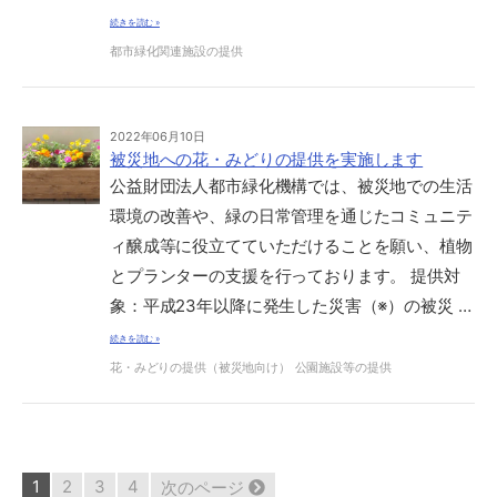
続きを読む »
都市緑化関連施設の提供
2022年06月10日
被災地への花・みどりの提供を実施します
公益財団法人都市緑化機構では、被災地での生活
環境の改善や、緑の日常管理を通じたコミュニテ
ィ醸成等に役立てていただけることを願い、植物
とプランターの支援を行っております。 提供対
象：平成23年以降に発生した災害（※）の被災 …
続きを読む »
花・みどりの提供（被災地向け）
公園施設等の提供
38
1
2
3
4
次のページ
件