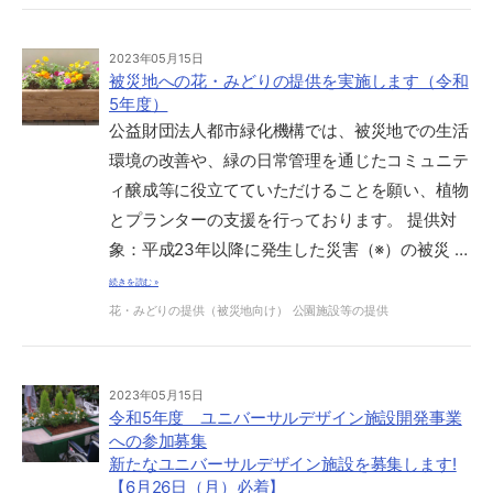
2023年05月15日
被災地への花・みどりの提供を実施します（令和
5年度）
公益財団法人都市緑化機構では、被災地での生活
環境の改善や、緑の日常管理を通じたコミュニテ
ィ醸成等に役立てていただけることを願い、植物
とプランターの支援を行っております。 提供対
象：平成23年以降に発生した災害（※）の被災 …
続きを読む »
花・みどりの提供（被災地向け）
公園施設等の提供
2023年05月15日
令和5年度 ユニバーサルデザイン施設開発事業
への参加募集
新たなユニバーサルデザイン施設を募集します!
【6月26日（月）必着】