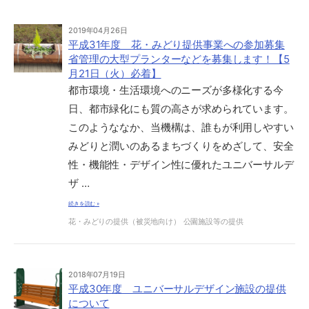
2019年04月26日
平成31年度 花・みどり提供事業への参加募集
省管理の大型プランターなどを募集します！【5
月21日（火）必着】
都市環境・生活環境へのニーズが多様化する今
日、都市緑化にも質の高さが求められています。
このようななか、当機構は、誰もが利用しやすい
みどりと潤いのあるまちづくりをめざして、安全
性・機能性・デザイン性に優れたユニバーサルデ
ザ …
続きを読む »
花・みどりの提供（被災地向け）
公園施設等の提供
2018年07月19日
平成30年度 ユニバーサルデザイン施設の提供
について