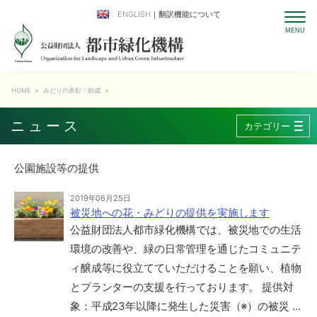
ENGLISH
｜翻訳機能について
HOME
>
みどりの表彰・助成
>
ニュース
カテゴリー
公園施設等の提供
2019年06月25日
被災地への花・みどりの提供を実施します
公益財団法人都市緑化機構では、被災地での生活
環境の改善や、緑の日常管理を通じたコミュニテ
ィ醸成等に役立てていただけることを願い、植物
とプランターの支援を行っております。 提供対
象：平成23年以降に発生した災害（※）の被災 …