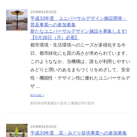
2018年04月25日
平成30年度 ユニバーサルデザイン施設開発・
普及事業への参加募集
新たなユニバーサルデザイン施設を募集します!
【5月28日（月）必着】
都市環境・生活環境へのニーズが多様化する今
日、都市緑化にも質の高さが求められています。
このようななか、当機構は、誰もが利用しやすい
みどりと潤いのあるまちづくりをめざして、安全
性・機能性・デザイン性に優れたユニバーサルデ
ザ …
続きを読む »
都市緑化関連施設の提供
公園施設等の提供
2018年04月25日
平成30年度 花・みどり提供事業への参加募集