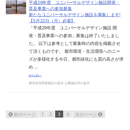
平成29年度 ユニバーサルデザイン施設開発・
普及事業への参加募集
新たなユニバーサルデザイン施設を募集します!
【5月22日（月）必着】
「平成29年度 ユニバーサルデザイン施設 開
発・普及事業への参加」募集は終了いたしまし
た。 以下は参考として募集時の内容を掲載させ
て頂くものです。 都市環境・生活環境へのニー
ズが多様化する今日、都市緑化にも質の高さが求
め …
続きを読む »
都市緑化関連施設の提供
公園施設等の提供
38
1
2
3
4
前のページ
次のページ
件
中
21
-