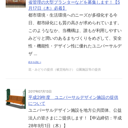
省管理の大型プランターなどを募集します！【5
月17日（木）必着】
都市環境・生活環境へのニーズが多様化する今
日、都市緑化にも質の高さが求められています。
このようななか、当機構は、誰もが利用しやすい
みどりと潤いのあるまちづくりをめざして、安全
性・機能性・デザイン性に優れたユニバーサルデ
ザ …
続きを読む »
花・みどりの提供（被災地向け）
公園施設等の提供
2017年07月13日
平成29年度 ユニバーサルデザイン施設の提供
について
ユニバーサルデザイン施設を地方公共団体、公益
法人の皆さまにご提供します！【申込締切：平成
28年9月1日（木）】