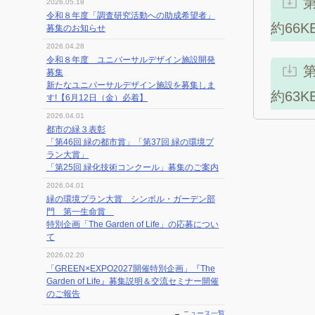
2026.05.18
令和８年度「調査研究活動への助成希望者」
約66K
募集のお知らせ
2026.04.28
令和８年度 ユニバーサルデザイン施設開発
募集
新たなユニバーサルデザイン施設を募集しま
約63K
す!【6月12日（金）必着】
2026.04.01
都市の緑３表彰
「第46回 緑の都市賞」「第37回 緑の環境プ
ラン大賞」
「第25回 緑化技術コンクール」募集のご案内
2026.04.01
緑の環境プラン大賞 シンボル・ガーデン部
門 第一生命賞
特別企画「The Garden of Life」の応募につい
て
2026.02.20
「GREEN×EXPO2027開催特別企画」『The
Garden of Life』募集説明＆交流セミナー開催
のご報告
→
ニュース一覧