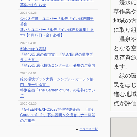
浸水によ
募集のお知らせ
草作業や
2026.04.28
令和８年度 ユニバーサルデザイン施設開発
地域の方
募集
に取り組
新たなユニバーサルデザイン施設を募集しま
す!【6月12日（金）必着】
温泉や
2026.04.01
となる空
都市の緑３表彰
「第46回 緑の都市賞」「第37回 緑の環境プ
既存資源
ラン大賞」
「第25回 緑化技術コンクール」募集のご案内
ます。
2026.04.01
緑の環
緑の環境プラン大賞 シンボル・ガーデン部
民をはじ
門 第一生命賞
特別企画「The Garden of Life」の応募につい
進む地域
て
点が評価
2026.02.20
「GREEN×EXPO2027開催特別企画」『The
Garden of Life』募集説明＆交流セミナー開催
のご報告
→
ニュース一覧