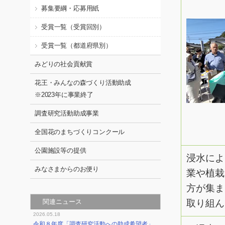
募集要綱・応募用紙
受賞一覧（受賞回別）
受賞一覧（都道府県別）
みどりの社会貢献賞
花王・みんなの森づくり活動助成
※2023年に事業終了
調査研究活動助成事業
全国花のまちづくりコンクール
公園施設等の提供
浸水によ
みなさまからのお便り
業や植栽
方が集ま
関連ニュース
取り組ん
2026.05.18
令和８年度「調査研究活動への助成希望者」