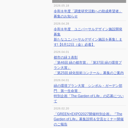
2026.05.18
令和８年度「調査研究活動への助成希望者」
募集のお知らせ
2026.04.28
令和８年度 ユニバーサルデザイン施設開発
募集
新たなユニバーサルデザイン施設を募集しま
す!【6月12日（金）必着】
2026.04.01
都市の緑３表彰
「第46回 緑の都市賞」「第37回 緑の環境プ
ラン大賞」
「第25回 緑化技術コンクール」募集のご案内
2026.04.01
緑の環境プラン大賞 シンボル・ガーデン部
門 第一生命賞
特別企画「The Garden of Life」の応募につい
て
2026.02.20
「GREEN×EXPO2027開催特別企画」『The
Garden of Life』募集説明＆交流セミナー開催
のご報告