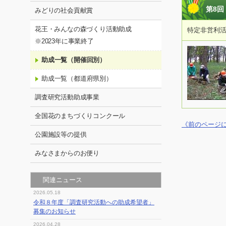
第8回
みどりの社会貢献賞
花王・みんなの森づくり活動助成
特定非営利
※2023年に事業終了
助成一覧（開催回別）
助成一覧（都道府県別）
調査研究活動助成事業
全国花のまちづくりコンクール
《前のページ
公園施設等の提供
みなさまからのお便り
関連ニュース
2026.05.18
令和８年度「調査研究活動への助成希望者」
募集のお知らせ
2026.04.28