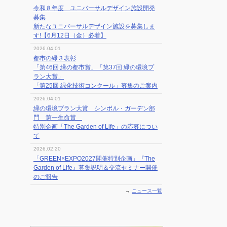
令和８年度 ユニバーサルデザイン施設開発
募集
新たなユニバーサルデザイン施設を募集しま
す!【6月12日（金）必着】
2026.04.01
都市の緑３表彰
「第46回 緑の都市賞」「第37回 緑の環境プ
ラン大賞」
「第25回 緑化技術コンクール」募集のご案内
2026.04.01
緑の環境プラン大賞 シンボル・ガーデン部
門 第一生命賞
特別企画「The Garden of Life」の応募につい
て
2026.02.20
「GREEN×EXPO2027開催特別企画」『The
Garden of Life』募集説明＆交流セミナー開催
のご報告
→
ニュース一覧