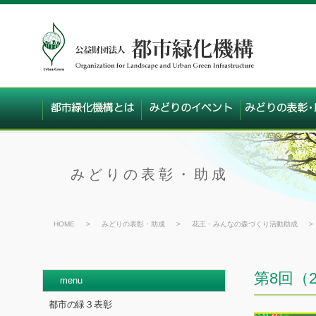
みどりの表彰・助成
HOME
>
みどりの表彰・助成
>
花王・みんなの森づくり活動助成
>
第8回（
menu
都市の緑３表彰