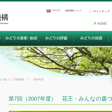
ENGLISH
｜翻訳機能について
サイトマップ
HOME
なの森づくり活動助成
>
受賞内容
第7回（2007年度） 花王・みんなの森