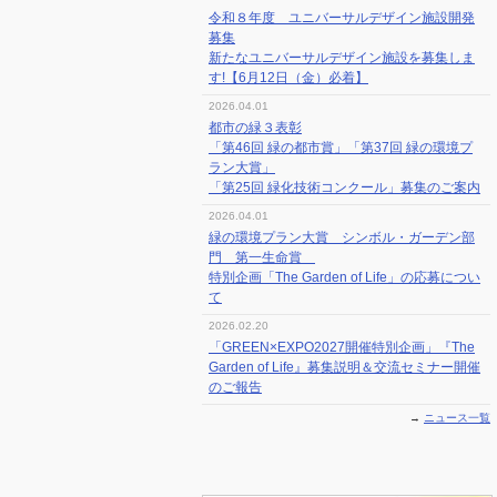
令和８年度 ユニバーサルデザイン施設開発
募集
新たなユニバーサルデザイン施設を募集しま
す!【6月12日（金）必着】
2026.04.01
都市の緑３表彰
「第46回 緑の都市賞」「第37回 緑の環境プ
ラン大賞」
「第25回 緑化技術コンクール」募集のご案内
2026.04.01
緑の環境プラン大賞 シンボル・ガーデン部
門 第一生命賞
特別企画「The Garden of Life」の応募につい
て
2026.02.20
「GREEN×EXPO2027開催特別企画」『The
Garden of Life』募集説明＆交流セミナー開催
のご報告
→
ニュース一覧