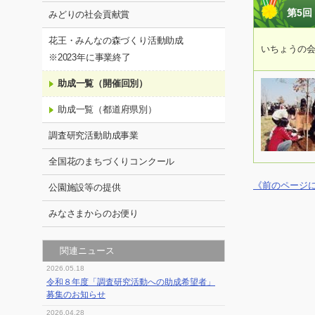
第5回
みどりの社会貢献賞
花王・みんなの森づくり活動助成
いちょうの
※2023年に事業終了
助成一覧（開催回別）
助成一覧（都道府県別）
調査研究活動助成事業
全国花のまちづくりコンクール
《前のページ
公園施設等の提供
みなさまからのお便り
関連ニュース
2026.05.18
令和８年度「調査研究活動への助成希望者」
募集のお知らせ
2026.04.28