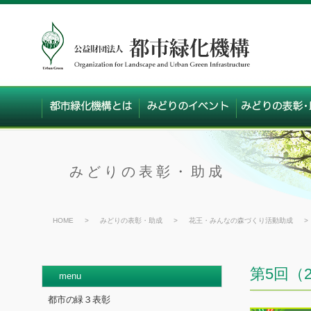
みどりの表彰・助成
HOME
>
みどりの表彰・助成
>
花王・みんなの森づくり活動助成
>
第5回（
menu
都市の緑３表彰