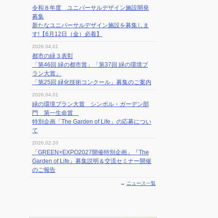
令和８年度 ユニバーサルデザイン施設開発
募集
新たなユニバーサルデザイン施設を募集しま
す!【6月12日（金）必着】
2026.04.01
都市の緑３表彰
「第46回 緑の都市賞」「第37回 緑の環境プ
ラン大賞」
「第25回 緑化技術コンクール」募集のご案内
2026.04.01
緑の環境プラン大賞 シンボル・ガーデン部
門 第一生命賞
特別企画「The Garden of Life」の応募につい
て
2026.02.20
「GREEN×EXPO2027開催特別企画」『The
Garden of Life』募集説明＆交流セミナー開催
のご報告
→
ニュース一覧