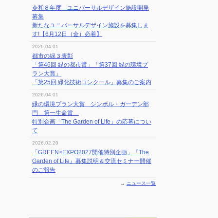
令和８年度 ユニバーサルデザイン施設開発
募集
新たなユニバーサルデザイン施設を募集しま
す!【6月12日（金）必着】
2026.04.01
都市の緑３表彰
「第46回 緑の都市賞」「第37回 緑の環境プ
ラン大賞」
「第25回 緑化技術コンクール」募集のご案内
2026.04.01
緑の環境プラン大賞 シンボル・ガーデン部
門 第一生命賞
特別企画「The Garden of Life」の応募につい
て
2026.02.20
「GREEN×EXPO2027開催特別企画」『The
Garden of Life』募集説明＆交流セミナー開催
のご報告
→
ニュース一覧