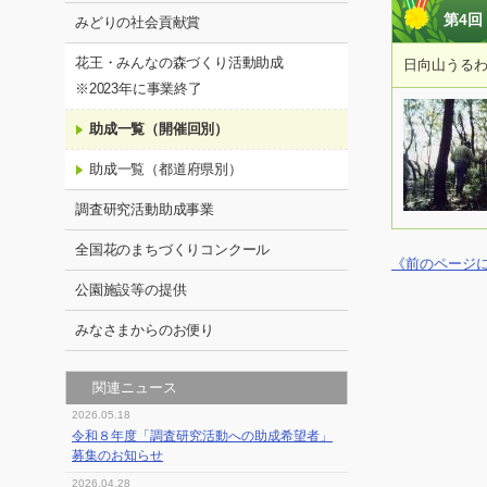
第4回
みどりの社会貢献賞
花王・みんなの森づくり活動助成
日向山うる
※2023年に事業終了
助成一覧（開催回別）
助成一覧（都道府県別）
調査研究活動助成事業
全国花のまちづくりコンクール
《前のページ
公園施設等の提供
みなさまからのお便り
関連ニュース
2026.05.18
令和８年度「調査研究活動への助成希望者」
募集のお知らせ
2026.04.28