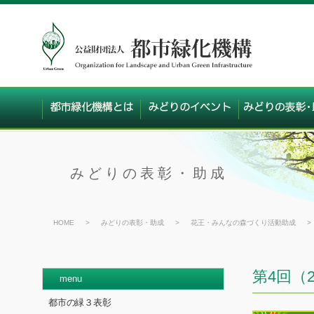
みどりの表彰・助成
HOME
>
みどりの表彰・助成
>
花王・みんなの森づくり活動助成
>
第4回（
menu
都市の緑３表彰