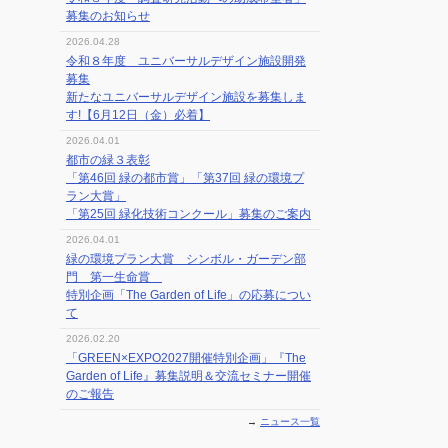
募集のお知らせ
2026.04.28
令和８年度 ユニバーサルデザイン施設開発
募集
新たなユニバーサルデザイン施設を募集しま
す!【6月12日（金）必着】
2026.04.01
都市の緑３表彰
「第46回 緑の都市賞」「第37回 緑の環境プ
ラン大賞」
「第25回 緑化技術コンクール」募集のご案内
2026.04.01
緑の環境プラン大賞 シンボル・ガーデン部
門 第一生命賞
特別企画「The Garden of Life」の応募につい
て
2026.02.20
「GREEN×EXPO2027開催特別企画」『The
Garden of Life』募集説明＆交流セミナー開催
のご報告
→
ニュース一覧