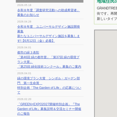
地域住民
2026.05.18
GRANDT
令和８年度「調査研究活動への助成希望者」
街です。再
募集のお知らせ
新しいタイ
2026.04.28
令和８年度 ユニバーサルデザイン施設開発
募集
新たなユニバーサルデザイン施設を募集しま
す!【6月12日（金）必着】
2026.04.01
都市の緑３表彰
「第46回 緑の都市賞」「第37回 緑の環境プ
ラン大賞」
「第25回 緑化技術コンクール」募集のご案内
2026.04.01
緑の環境プラン大賞 シンボル・ガーデン部
門 第一生命賞
特別企画「The Garden of Life」の応募につい
て
2026.02.20
「GREEN×EXPO2027開催特別企画」『The
Garden of Life』募集説明＆交流セミナー開催
のご報告