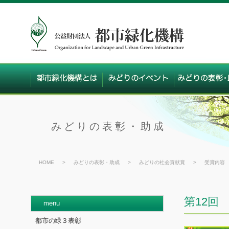
みどりの表彰・助成
HOME
>
みどりの表彰・助成
>
みどりの社会貢献賞
>
受賞内容
第12回
menu
都市の緑３表彰