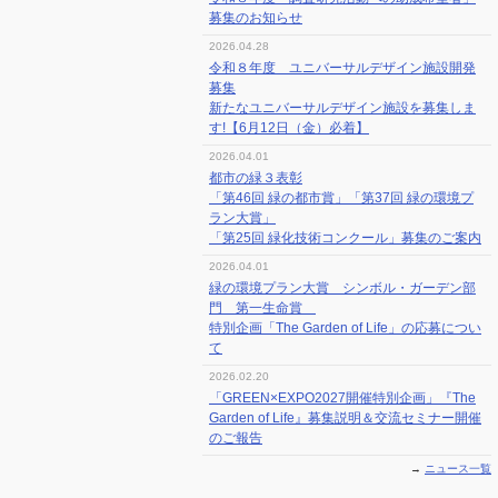
募集のお知らせ
2026.04.28
令和８年度 ユニバーサルデザイン施設開発
募集
新たなユニバーサルデザイン施設を募集しま
す!【6月12日（金）必着】
2026.04.01
都市の緑３表彰
「第46回 緑の都市賞」「第37回 緑の環境プ
ラン大賞」
「第25回 緑化技術コンクール」募集のご案内
2026.04.01
緑の環境プラン大賞 シンボル・ガーデン部
門 第一生命賞
特別企画「The Garden of Life」の応募につい
て
2026.02.20
「GREEN×EXPO2027開催特別企画」『The
Garden of Life』募集説明＆交流セミナー開催
のご報告
→
ニュース一覧