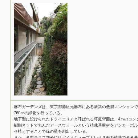
麻布ガーデンズは、東京都港区元麻布にある新築の低層マンションで
760㎡の緑化を行っている。
地下階に設けられたドライエリアと呼ばれる坪庭背面は、4ｍのコン
樹脂ネットで包んだアースウォールという植栽基盤材をアンカーボル
せ植えすることで緑の壁を創出している。
また、各階テラス部分にはバイオキューブという３面を植栽できる基