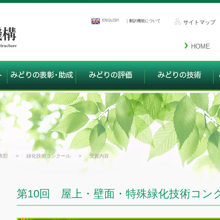
ENGLISH
｜翻訳機能について
サイトマップ
HOME
表彰
>
緑化技術コンクール
>
受賞内容
第10回 屋上・壁面・特殊緑化技術コン