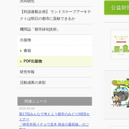
共同研究
公益財
【対談連載企画】 ランドスケープアーキテ
クトは明日の都市に貢献できるか
機関誌「都市緑化技術」
出版物
書籍
PDF出版物
研究年報
活動成果の表彰
関連ニュース
2026.06.09
第17回みんなで考えよう都市のみどりWEBセ
ミナー
「神宮外苑イチョウ並木 保全の最前線」のご