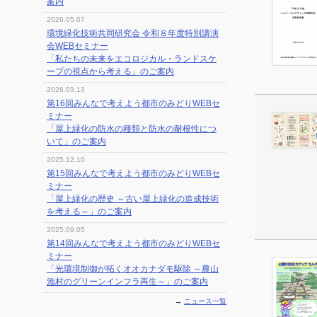
案内
2026.05.07
環境緑化技術共同研究会 令和８年度特別講演
会WEBセミナー
「私たちの未来をエコロジカル・ランドスケ
ープの視点から考える」のご案内
2026.03.13
第16回みんなで考えよう都市のみどりWEBセ
ミナー
「屋上緑化の防水の種類と防水の耐根性につ
いて」のご案内
2025.12.10
第15回みんなで考えよう都市のみどりWEBセ
ミナー
「屋上緑化の歴史 ～古い屋上緑化の造成技術
を考える～」のご案内
2025.09.05
第14回みんなで考えよう都市のみどりWEBセ
ミナー
「光環境制御が拓くオオカナダモ駆除 ～農山
漁村のグリーンインフラ再生～」のご案内
→
ニュース一覧