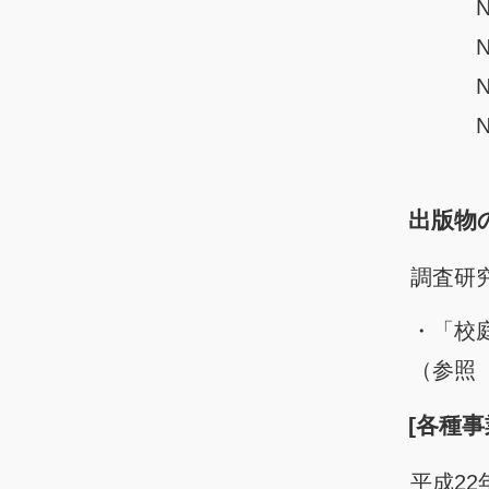
No.
No.
No.
No.
（参照 h
出版物
調査研
・「校庭
（参照 ht
[各種事
平成22