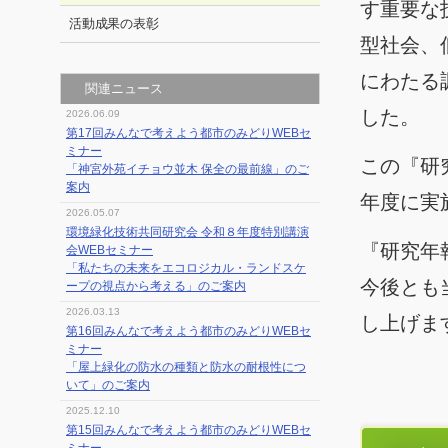
す重要な
活動成果の表彰
型社会、
にわたる
関連ニュース
した。
2026.06.09
第17回みんなで考えよう都市のみどりWEBセ
ミナー
この『研
「神宮外苑イチョウ並木 保全の最前線」のご
案内
年度に実
2026.05.07
環境緑化技術共同研究会 令和８年度特別講演
『研究年
会WEBセミナー
「私たちの未来をエコロジカル・ランドスケ
今後とも
ープの視点から考える」のご案内
2026.03.13
し上げま
第16回みんなで考えよう都市のみどりWEBセ
ミナー
「屋上緑化の防水の種類と防水の耐根性につ
いて」のご案内
2025.12.10
第15回みんなで考えよう都市のみどりWEBセ