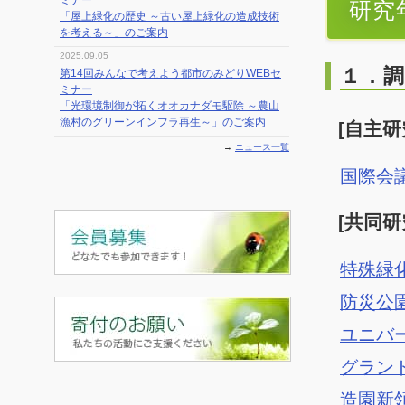
ミナー
研究年
「屋上緑化の歴史 ～古い屋上緑化の造成技術
を考える～」のご案内
2025.09.05
１．調
第14回みんなで考えよう都市のみどりWEBセ
ミナー
「光環境制御が拓くオオカナダモ駆除 ～農山
漁村のグリーンインフラ再生～」のご案内
[自主研
→
ニュース一覧
国際会
[共同研
特殊緑
防災公
ユニバ
グラン
造園新