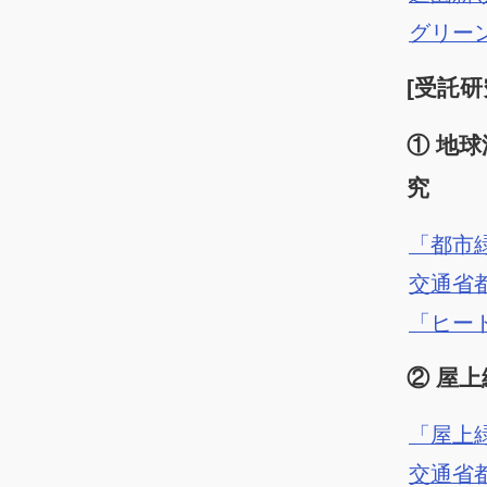
グリー
[受託研
① 地
究
「都市
交通省
「ヒー
② 屋
「屋上
交通省