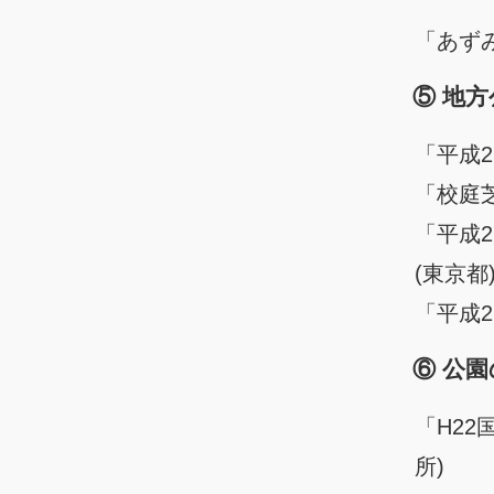
「あず
⑤ 地
「平成
「校庭
「平成
(東京都
「平成
⑥ 公
「H2
所)