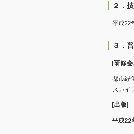
２．技
平成2
３．普
[研修
都市緑
スカイフ
[出版]
平成2