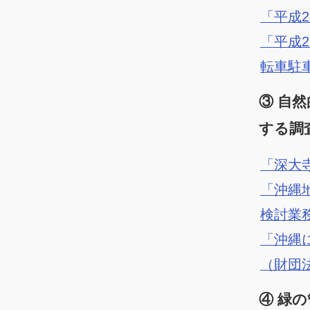
「平成
「平成
転車駐
③ 自
する調
「深大
「沖縄
検討業
「沖縄
（財団
④ 緑