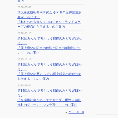
案内
2026.05.07
環境緑化技術共同研究会 令和８年度特別講演
会WEBセミナー
「私たちの未来をエコロジカル・ランドスケ
ープの視点から考える」のご案内
2026.03.13
第16回みんなで考えよう都市のみどりWEBセ
ミナー
「屋上緑化の防水の種類と防水の耐根性につ
いて」のご案内
2025.12.10
第15回みんなで考えよう都市のみどりWEBセ
ミナー
「屋上緑化の歴史 ～古い屋上緑化の造成技術
を考える～」のご案内
2025.09.05
第14回みんなで考えよう都市のみどりWEBセ
ミナー
「光環境制御が拓くオオカナダモ駆除 ～農山
漁村のグリーンインフラ再生～」のご案内
→
ニュース一覧