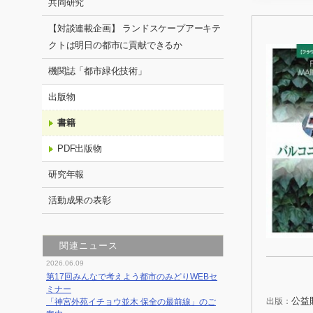
共同研究
【対談連載企画】 ランドスケープアーキテ
クトは明日の都市に貢献できるか
機関誌「都市緑化技術」
出版物
書籍
PDF出版物
研究年報
活動成果の表彰
関連ニュース
2026.06.09
第17回みんなで考えよう都市のみどりWEBセ
ミナー
公益
出版：
「神宮外苑イチョウ並木 保全の最前線」のご