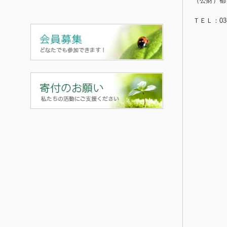
（公財）都
ＴＥＬ：03-5