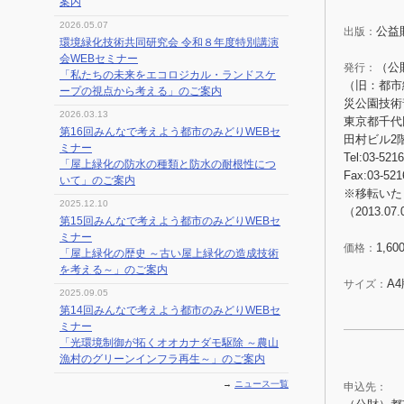
案内
2026.05.07
公益
出版：
環境緑化技術共同研究会 令和８年度特別講演
会WEBセミナー
（公
発行：
「私たちの未来をエコロジカル・ランドスケ
（旧：都市
ープの視点から考える」のご案内
災公園技術
2026.03.13
東京都千代田
第16回みんなで考えよう都市のみどりWEBセ
田村ビル
ミナー
Tel:03-521
「屋上緑化の防水の種類と防水の耐根性につ
Fax:03-521
いて」のご案内
※移転いた
2025.12.10
（2013.07
第15回みんなで考えよう都市のみどりWEBセ
ミナー
1,
価格：
「屋上緑化の歴史 ～古い屋上緑化の造成技術
を考える～」のご案内
A
サイズ：
2025.09.05
第14回みんなで考えよう都市のみどりWEBセ
ミナー
「光環境制御が拓くオオカナダモ駆除 ～農山
漁村のグリーンインフラ再生～」のご案内
→
ニュース一覧
申込先：