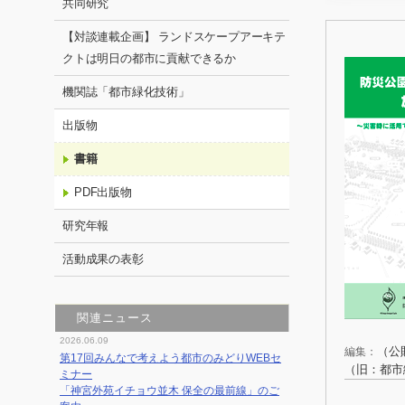
共同研究
【対談連載企画】 ランドスケープアーキテ
クトは明日の都市に貢献できるか
機関誌「都市緑化技術」
出版物
書籍
PDF出版物
研究年報
活動成果の表彰
関連ニュース
2026.06.09
（公
編集：
第17回みんなで考えよう都市のみどりWEBセ
（旧：都市
ミナー
「神宮外苑イチョウ並木 保全の最前線」のご