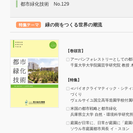
都市緑化技術 No.129
緑の街をつくる世界の潮流
【巻頭言】
アーバンフォレストリーとしての都
千葉大学大学院園芸学研究院 教授 木
【特集】
≪バイオクライマティック・シティ
づくり
ヴェルサイユ国立高等造園学校付属研
米国の都市戦略と都市緑化
兵庫県立大学 自然・環境科学研究所 
庭園が日常に、日常が庭園に「庭園
ソウル市庭園都市局長 イ・スヨン