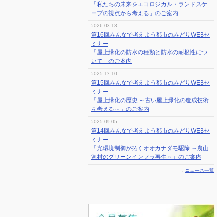
「私たちの未来をエコロジカル・ランドスケ
ープの視点から考える」のご案内
2026.03.13
第16回みんなで考えよう都市のみどりWEBセ
ミナー
「屋上緑化の防水の種類と防水の耐根性につ
いて」のご案内
2025.12.10
第15回みんなで考えよう都市のみどりWEBセ
ミナー
「屋上緑化の歴史 ～古い屋上緑化の造成技術
を考える～」のご案内
2025.09.05
第14回みんなで考えよう都市のみどりWEBセ
ミナー
「光環境制御が拓くオオカナダモ駆除 ～農山
漁村のグリーンインフラ再生～」のご案内
→
ニュース一覧