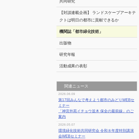
共同研究
【対談連載企画】 ランドスケープアーキテ
クトは明日の都市に貢献できるか
機関誌「都市緑化技術」
出版物
研究年報
活動成果の表彰
関連ニュース
2026.06.09
第17回みんなで考えよう都市のみどりWEBセ
ミナー
「神宮外苑イチョウ並木 保全の最前線」のご
案内
2026.05.07
環境緑化技術共同研究会 令和８年度特別講演
会WEBセミナー