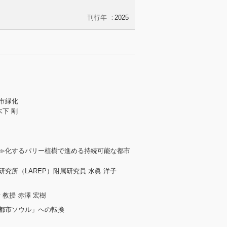
2025
市緑化
下 剛
≫化するパリー植樹で進める持続可能な都市
究所（LAREP）附属研究員 水眞 洋子
教授 赤澤 宏樹
都市ソウル」への転換