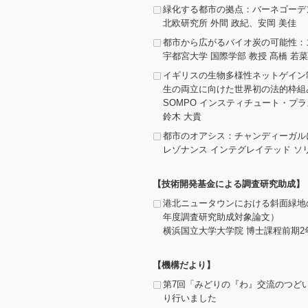
緑化する都市の拠点：バーネゴーデン（B
北欧研究所 外間 政紀、安岡 美佳
都市から広がるバイオ炭の可能性：
宇都宮大学 国際学部 教授 髙橋 若菜
イギリスの生物多様性ネットゲイン
生の両立に向けた世界初の法的枠組
SOMPO インスティチュート・プ
鈴木 大貴
都市のオアシス：チャンディーガル
レゾナンス インテグレイテッド ソ
【技術開発基金による調査研究助成】
港北ニュータウンにおける斜面緑地
年度調査研究助成対象論文）
横浜国立大学大学院 博士課程前期2
【機構だより】
第7回「みどりの『わ』交流のつど
り行いました