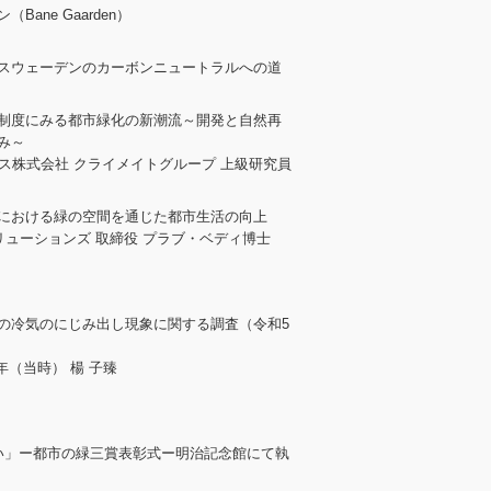
ane Gaarden）
スウェーデンのカーボンニュートラルへの道
制度にみる都市緑化の新潮流～開発と自然再
み～
ラス株式会社 クライメイトグループ 上級研究員
における緑の空間を通じた都市生活の向上
リューションズ 取締役 プラブ・ベディ博士
の冷気のにじみ出し現象に関する調査（令和5
年（当時） 楊 子臻
い」ー都市の緑三賞表彰式ー明治記念館にて執