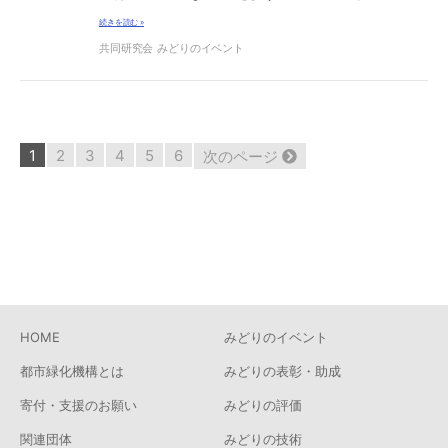
続きを読む »
共同研究会
みどりのイベント
53
1
2
3
4
5
6
次のページ
件
中
1
-
10
件
HOME
みどりのイベント
都市緑化機構とは
みどりの表彰・助成
寄付・支援のお願い
みどりの評価
関連団体
みどりの技術