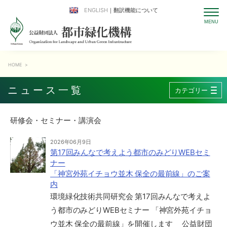
ENGLISH
｜翻訳機能について
HOME
>
ニュース一覧
カテゴリー
研修会・セミナー・講演会
2026年06月9日
第17回みんなで考えよう都市のみどりWEBセミ
ナー
「神宮外苑イチョウ並木 保全の最前線」のご案
内
環境緑化技術共同研究会 第17回みんなで考えよ
う都市のみどりWEBセミナー 「神宮外苑イチョ
ウ並木 保全の最前線」を開催します 公益財団