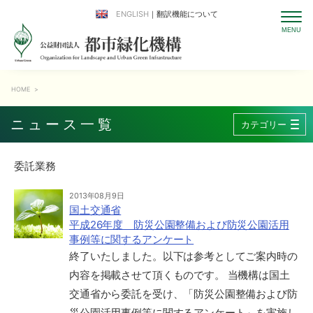
ENGLISH
｜翻訳機能について
HOME
>
ニュース一覧
カテゴリー
委託業務
2013年08月9日
国土交通省
平成26年度 防災公園整備および防災公園活用
事例等に関するアンケート
終了いたしました。以下は参考としてご案内時の
内容を掲載させて頂くものです。 当機構は国土
交通省から委託を受け、「防災公園整備および防
災公園活用事例等に関するアンケート」を実施し