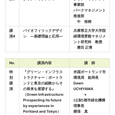
事業部
パークマネジメント
推進部
中 裕樹
講
バイオフィリックデザイ
兵庫県立大学大学院
演4
ン ―基礎理論と応用―
緑環境景観マネジメ
ント研究科 教授
豊田 正博
No.
講演内容
講 師
特
『グリーン・インフラス
米国ポートランド市
別
トラクチャー：ポートラ
環境局 副局長
講
ンドと東京の経験からそ
Dawn
演
の将来を展望する』
UCHIYAMA
（Green Infrastructure:
×
Prospecting its future
(公財)都市緑化機構
by experiences in
理事長
Portland and Tokyo）
横張 真