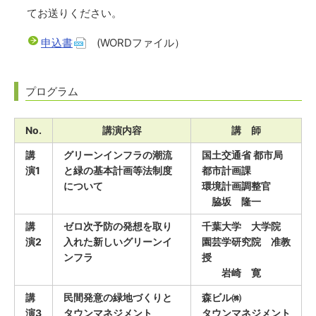
てお送りください。
申込書
(WORDファイル）
プログラム
No.
講演内容
講 師
講
グリーンインフラの潮流
国土交通省 都市局
演1
と緑の基本計画等法制度
都市計画課
について
環境計画調整官
脇坂 隆一
講
ゼロ次予防の発想を取り
千葉大学 大学院
演2
入れた新しいグリーンイ
園芸学研究院 准教
ンフラ
授
岩崎 寛
講
民間発意の緑地づくりと
森ビル㈱
演3
タウンマネジメント
タウンマネジメント