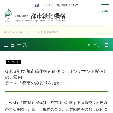
ENGLISH
｜翻訳機能について
HOME
>
みどりのサポート
>
都市緑化技術研修会
>
ニュース
カテゴリー
X
ポスト
令和3年度 都市緑化技術研修会（オンデマンド配信）
のご案内
テーマ「都市のみどりを活かす」
（公財）都市緑化機構は、都市緑化に関する情報交換と技術
の普及を図るため、当機構の会員、公共団体等の都市緑化に