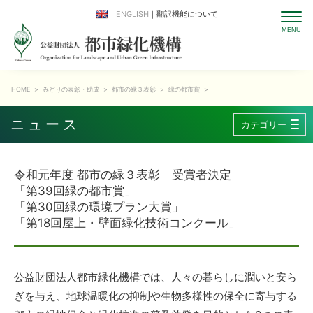
ENGLISH
｜翻訳機能について
HOME
>
みどりの表彰・助成
>
都市の緑３表彰
>
緑の都市賞
>
ニュース
カテゴリー
令和元年度 都市の緑３表彰 受賞者決定
「第39回緑の都市賞」
「第30回緑の環境プラン大賞」
「第18回屋上・壁面緑化技術コンクール」
公益財団法人都市緑化機構では、人々の暮らしに潤いと安ら
ぎを与え、地球温暖化の抑制や生物多様性の保全に寄与する