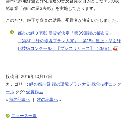
都市の緑地保全と緑化推進の普及啓発を目的とした3つの表
彰事業「都市の緑3表彰」を実施しております。
このたび、厳正な審査の結果、受賞者が決定いたしました。
都市の緑３表彰 受賞者決定「第39回緑の都市賞」
「第30回緑の環境プラン大賞」「第18回屋上・壁面緑
化技術コンクール」【プレスリリース】（2MB）
投稿日: 2019年10月17日
カテゴリー:
緑の都市賞
|
緑の環境プラン大賞
|
緑化技術コンク
ール
タグ:
受賞作品
«
前の記事へ
｜
次の記事へ
»
ニュース一覧