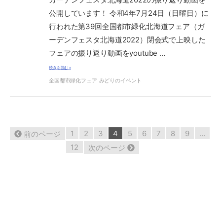
公開しています！ 令和4年7月24日（日曜日）に
行われた第39回全国都市緑化北海道フェア（ガ
ーデンフェスタ北海道2022）閉会式で上映した
フェアの振り返り動画をyoutube …
続きを読む »
全国都市緑化フェア
みどりのイベント
113
1
2
3
4
5
6
7
8
9
…
前のページ
件
中
12
次のページ
31
-
40
件