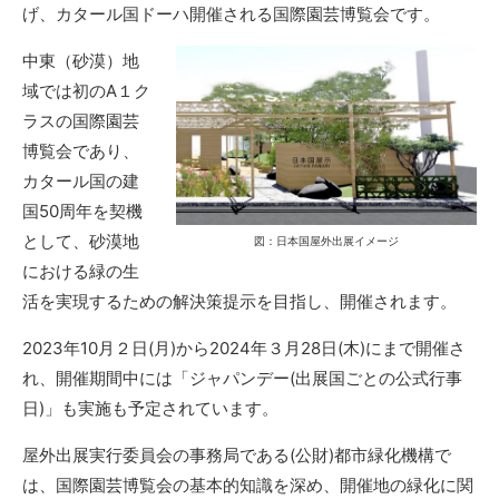
げ、カタール国ドーハ開催される国際園芸博覧会です。
中東（砂漠）地
域では初のA１ク
ラスの国際園芸
博覧会であり、
カタール国の建
国50周年を契機
として、砂漠地
図：日本国屋外出展イメージ
における緑の生
活を実現するための解決策提示を目指し、開催されます。
2023年10月２日(月)から2024年３月28日(木)にまで開催さ
れ、開催期間中には「ジャパンデー(出展国ごとの公式行事
日)」も実施も予定されています。
屋外出展実行委員会の事務局である(公財)都市緑化機構で
は、国際園芸博覧会の基本的知識を深め、開催地の緑化に関