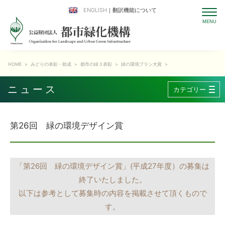
ENGLISH
｜翻訳機能について
HOME
>
みどりの表彰・助成
>
都市の緑３表彰
>
緑の環境プラン大賞
>
ニュース
カテゴリー
第26回 緑の環境デザイン賞
「第26回 緑の環境デザイン賞」(平成27年度）の募集は
終了いたしました。
以下は参考として募集時の内容を掲載させて頂くもので
す。