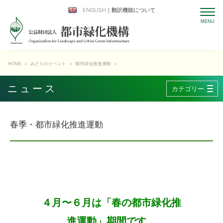
ENGLISH
｜翻訳機能について
HOME
>
みどりのイベント
>
都市緑化推進運動
>
ニュース
カテゴリー
春季・都市緑化推進運動
４月〜６月は「春の都市緑化推
進運動」期間です。