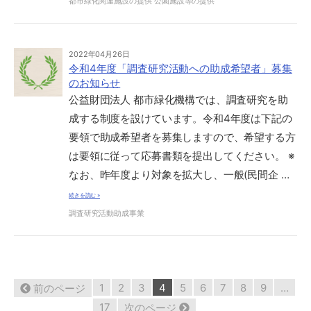
都市緑化関連施設の提供
公園施設等の提供
2022年04月26日
令和4年度「調査研究活動への助成希望者」募集
のお知らせ
公益財団法人 都市緑化機構では、調査研究を助
成する制度を設けています。令和4年度は下記の
要領で助成希望者を募集しますので、希望する方
は要領に従って応募書類を提出してください。 ※
なお、昨年度より対象を拡大し、一般(民間企 …
続きを読む »
調査研究活動助成事業
164
1
2
3
4
5
6
7
8
9
…
前のページ
件
中
17
次のページ
31