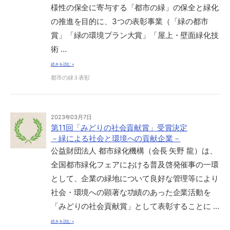
様性の保全に寄与する「都市の緑」の保全と緑化
の推進を目的に、3つの表彰事業（「緑の都市
賞」「緑の環境プラン大賞」「屋上・壁面緑化技
術 …
続きを読む »
都市の緑３表彰
2023年03月7日
第11回「みどりの社会貢献賞」受賞決定
－緑による社会と環境への貢献企業－
公益財団法人 都市緑化機構（会長 矢野 龍）は、
全国都市緑化フェアにおける普及啓発催事の一環
として、企業の緑地について良好な管理等により
社会・環境への顕著な功績のあった企業活動を
「みどりの社会貢献賞」として表彰することに …
続きを読む »