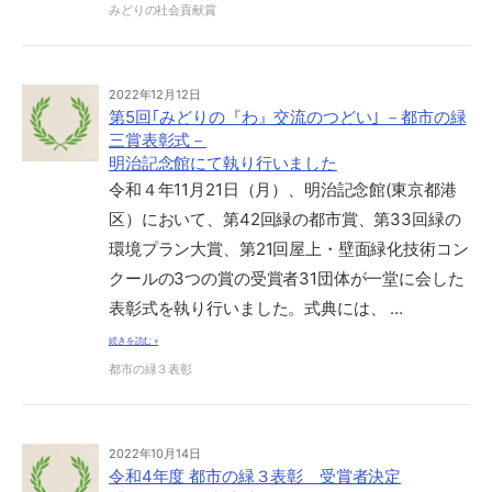
みどりの社会貢献賞
2022年12月12日
第5回｢みどりの『わ』交流のつどい｣ －都市の緑
三賞表彰式－
明治記念館にて執り行いました
令和４年11月21日（月）、明治記念館(東京都港
区）において、第42回緑の都市賞、第33回緑の
環境プラン大賞、第21回屋上・壁面緑化技術コン
クールの3つの賞の受賞者31団体が一堂に会した
表彰式を執り行いました。式典には、 …
続きを読む »
都市の緑３表彰
2022年10月14日
令和4年度 都市の緑３表彰 受賞者決定