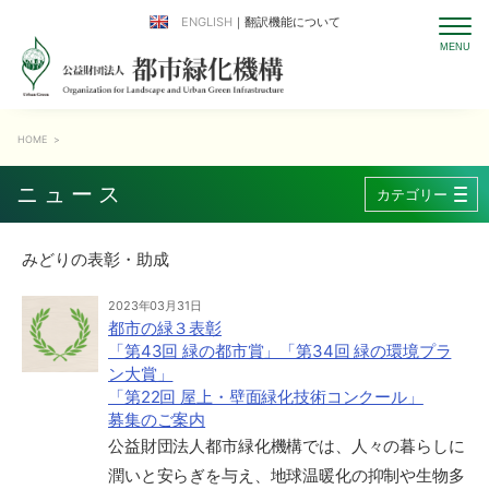
ENGLISH
｜翻訳機能について
HOME
>
ニュース
カテゴリー
みどりの表彰・助成
2023年03月31日
都市の緑３表彰
「第43回 緑の都市賞」「第34回 緑の環境プラ
ン大賞」
「第22回 屋上・壁面緑化技術コンクール」
募集のご案内
公益財団法人都市緑化機構では、人々の暮らしに
潤いと安らぎを与え、地球温暖化の抑制や生物多