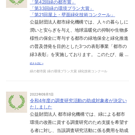
「第42回緑の都市賞」
「第33回緑の環境プラン大賞」
「第21回屋上・壁面緑化技術コンクール」
公益財団法人都市緑化機構では、人々の暮らしに
潤いと安らぎを与え、地球温暖化の抑制や生物多
様性の保全に寄与する都市の緑地保全と緑化推進
の普及啓発を目的とした3つの表彰事業「都市の
緑3表彰」を実施しております。 このたび、厳 …
続きを読む »
緑の都市賞
緑の環境プラン大賞
緑化技術コンクール
2022年09月1日
令和4年度の調査研究活動の助成対象者が決定い
たしました
公益財団法人 都市緑化機構では、緑による都市
環境の改善に資する調査研究のため支援を希望す
る者に対し、当該調査研究活動に係る費用を助成