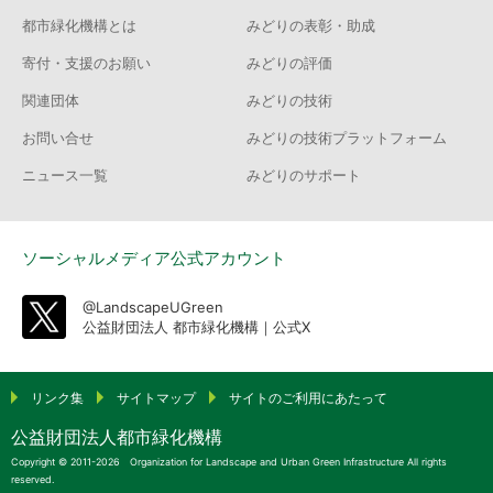
都市緑化機構とは
みどりの表彰・助成
寄付・支援のお願い
みどりの評価
関連団体
みどりの技術
お問い合せ
みどりの技術プラットフォーム
ニュース一覧
みどりのサポート
ソーシャルメディア公式アカウント
@LandscapeUGreen
公益財団法人 都市緑化機構｜公式X
リンク集
サイトマップ
サイトのご利用にあたって
公益財団法人都市緑化機構
Copyright © 2011-2026 Organization for Landscape and Urban Green Infrastructure All rights
reserved.