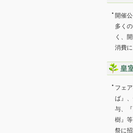
開催公
多くの
く、開
消費に
皇
フェア
ば』、
与、『
樹』等
祭に招