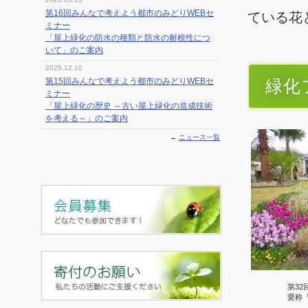
第16回みんなで考えよう都市のみどりWEBセ
ている花
ミナー
「屋上緑化の防水の種類と防水の耐根性につ
いて」のご案内
2025.12.10
第15回みんなで考えよう都市のみどりWEBセ
緑化
ミナー
「屋上緑化の歴史 ～古い屋上緑化の造成技術
を考える～」のご案内
→
ニュース一覧
第3
愛称『