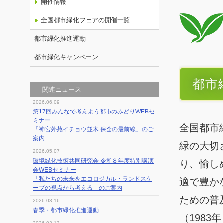
開催情報
全国都市緑化フェアの開催一覧
都市緑化推進運動
都市緑化キャンペーン
都市
関連ニュース
2026.06.09
第17回みんなで考えよう都市のみどりWEBセ
ミナー
全国都市
「神宮外苑イチョウ並木 保全の最前線」のご
案内
緑の大切
2026.05.07
環境緑化技術共同研究会 令和８年度特別講演
り、愉し
会WEBセミナー
「私たちの未来をエコロジカル・ランドスケ
適で豊か
ープの視点から考える」のご案内
ための普
2026.03.16
春季・都市緑化推進運動
（198
2026.03.13