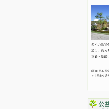
多くの民間
加し、緑あ
場者へ提案
[写真] 第3
ア【国土交通
公